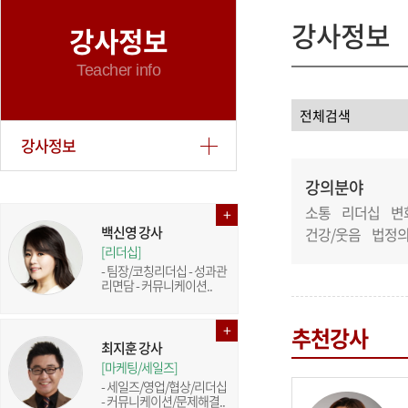
강사정보
강사정보
Teacher info
강사정보
강의분야
소통
리더십
변
백신영 강사
건강/웃음
법정
[리더십]
- 팀장/코칭리더십 - 성과관
리면담 - 커뮤니케이션..
추천강사
최지훈 강사
[마케팅/세일즈]
- 세일즈/영업/협상/리더십
- 커뮤니케이션/문제해결..