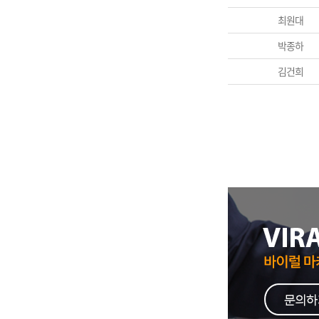
최원대
박종하
김건희