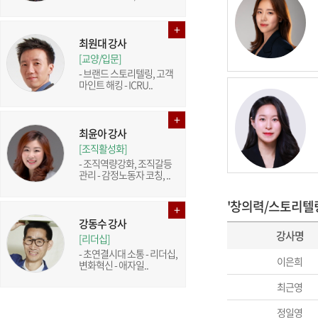
최원대 강사
[교양/입문]
- 브랜드 스토리텔링, 고객
마인트 해킹 - ICRU..
최윤아 강사
[조직활성화]
- 조직역량강화, 조직갈등
관리 - 감정노동자 코칭, ..
'창의력/스토리텔
강동수 강사
강사명
[리더십]
- 초연결시대 소통 - 리더십,
이은희
변화혁신 - 애자일..
최근영
정일영