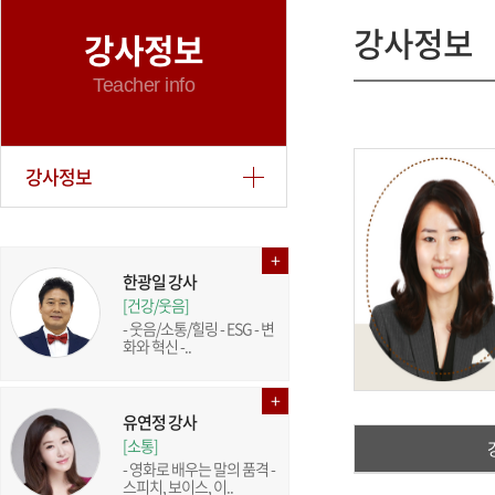
강사정보
강사정보
Teacher info
강사정보
한광일 강사
[건강/웃음]
- 웃음/소통/힐링 - ESG - 변
화와 혁신 -..
유연정 강사
[소통]
- 영화로 배우는 말의 품격 -
스피치, 보이스, 이..