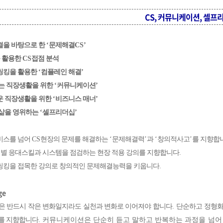
CS, 커뮤니케이션, 셀프
결을 바탕으로 한
‘
문제해결
CS’
 활용한
CS
접점 분석
씽킹을 활용한
‘
컴플레인 해결
’
는 직장생활을 위한
‘
커뮤니케이션
’
운 직장생활을 위한
‘
비즈니스 매너
’
삶을 영위하는
‘
셀프리더십
’
비스를 넘어
CS
현장의 문제를 해결하는
‘
문제해결력
’
과
‘
창의적사고
’
를 지향합
별 응대스킬과 시스템을 점검하는 현장 적용 강의를 지향합니다
.
킹을 접목한 강의로 창의적인 문제해결능력을 키웁니다
.
ge
은 반드시 작은 변화일지라도 실천과 변화로 이어져야 합니다
.
단순하고 정형화
를 지향합니다
.
커뮤니케이션은 단순히 듣고 말하고 반복하는 과정을 넘어