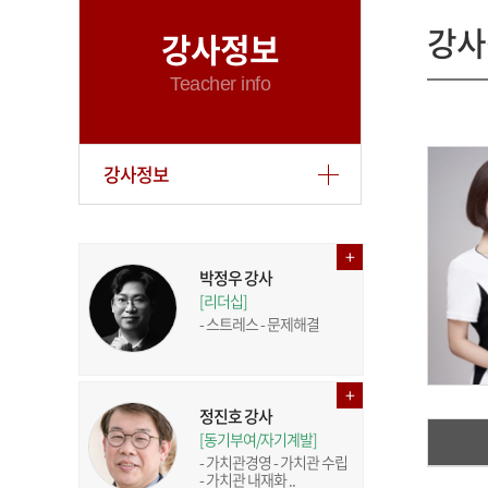
강사
강사정보
Teacher info
강사정보
박정우 강사
[리더십]
- 스트레스 - 문제해결
정진호 강사
[동기부여/자기계발]
- 가치관경영 - 가치관 수립
- 가치관 내재화 ..