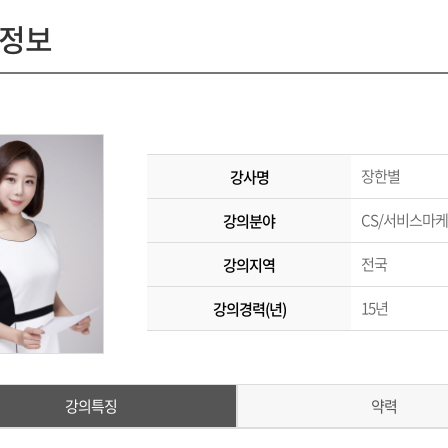
정보
장한별
강사명
CS/서비스마
강의분야
전국
강의지역
15년
강의경력(년)
강의특징
약력