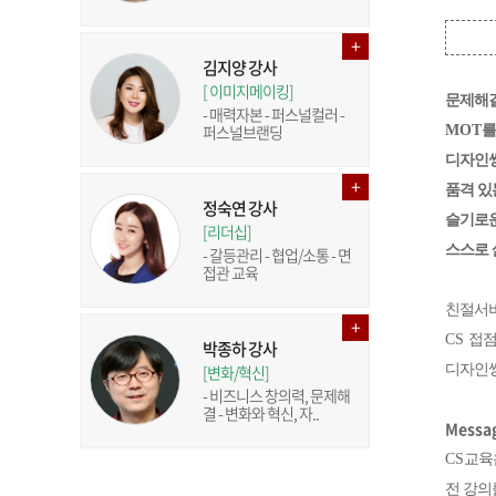
김지양 강사
[ 이미지메이킹]
문제해
- 매력자본 - 퍼스널컬러 -
퍼스널브랜딩
MOT
를
디자인
품격 있
정숙연 강사
슬기로
[리더십]
스스로 
- 갈등관리 - 협업/소통 - 면
접관 교육
친절서
CS
접점
박종하 강사
[변화/혁신]
디자인씽
- 비즈니스 창의력, 문제해
결 - 변화와 혁신, 자..
Messa
CS
교육
전 강의